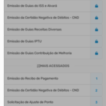
Emissão de Guias do ISS e Alvará
Emissão da Certidão Negativa de Débitos - CND
Emissão de Guias Receitas Diversas
Emissão de Guias IPTU
Emissão de Guias Contribuição de Melhoria
MAIS ACESSADOS
Emissão do Recibo de Pagamento
1
Emissão da Certidão Negativa de Débitos - CND
2
Solicitação de Ajuste de Ponto
3