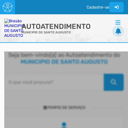
Cadastre-se
AUTOATENDIMENTO
MUNICIPIO DE SANTO AUGUSTO
ACESSO RÁPIDO
Seja bem-vindo(a) ao Autoatendimento do
Acessibilidade
MUNICIPIO DE SANTO AUGUSTO
Cidadão
Transparência
O que você procura?
PERFIS DE SERVIÇO