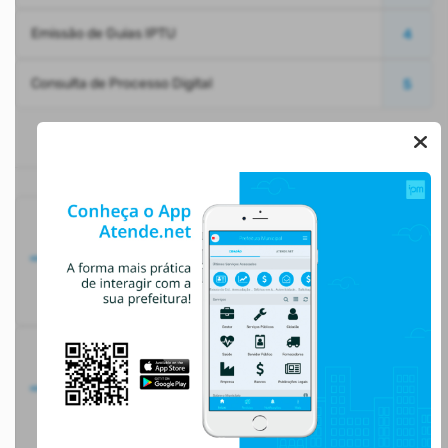
Emissão de Guias IPTU
4
Consulta de Processo Digital
5
ACESSO RÁPIDO
Carregando...
Carregando...