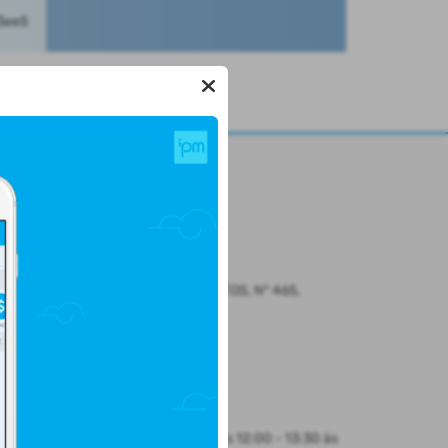
LOCALIZAÇÃO
Rua CEL. JULIO PEREIRA DOS SANTOS, Nº 465,
CENTRO
Santo Augusto/
CEP: 98.590-000
Abrir no Mapa
HORÁRIO DE ATENDIMENTO
Segunda-feira a Sexta-feira
8:30 às 12:00 - 13:30 às