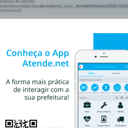
AUTOATENDIMENTO
ACESSO RÁPIDO
Acesso à Informação
Cidadão
Transparência
CONTATOS
(55) 3781-4361