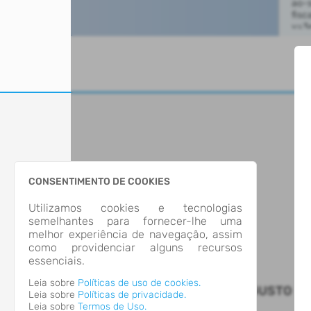
CONSENTIMENTO DE COOKIES
Utilizamos cookies e tecnologias
semelhantes para fornecer-lhe uma
melhor experiência de navegação, assim
como providenciar alguns recursos
essenciais.
Leia sobre
Políticas de uso de cookies.
MUNICIPIO DE SANTO AUGUSTO
Leia sobre
Políticas de privacidade.
Leia sobre
Termos de Uso.