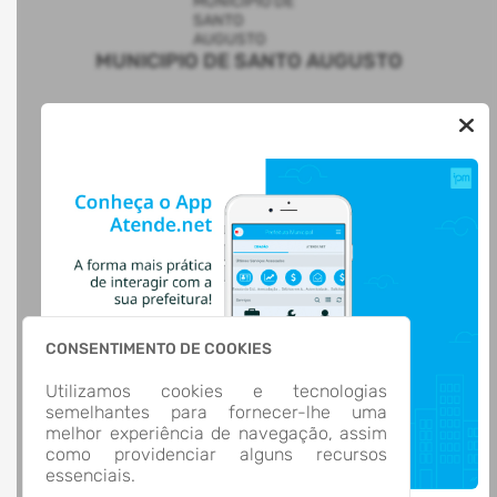
MUNICIPIO DE SANTO AUGUSTO
AUTOATENDIMENTO
ACESSO RÁPIDO
Acesso à Informação
Cidadão
Transparência
LOCALIZAÇÃO
Rua CEL. JULIO PEREIRA DOS SANTOS, Nº 465, CENTRO
Santo Augusto/
CEP: 98.590-000
CONSENTIMENTO DE COOKIES
Abrir no Mapa
Utilizamos cookies e tecnologias
CONTATOS
semelhantes para fornecer-lhe uma
(55) 3781-4361
melhor experiência de navegação, assim
(55) 3781-4361
como providenciar alguns recursos
ti@santoaugusto.rs.gov.br
essenciais.
HORÁRIO DE ATENDIMENTO