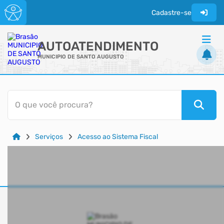
Cadastre-se
AUTOATENDIMENTO
MUNICIPIO DE SANTO AUGUSTO
ACESSO RÁPIDO
O que você procura?
Acessibilidade
Cidadão
Serviços
Acesso ao Sistema Fiscal
Transparência