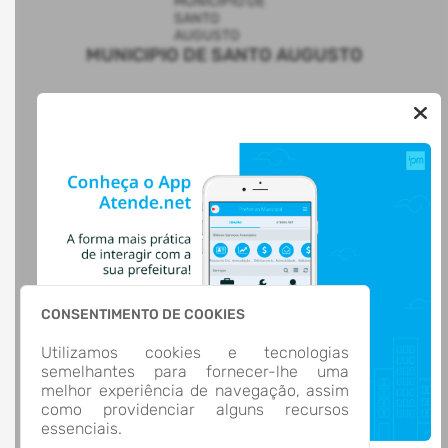
MUNICIPIO DE SANTO AUGUSTO
AUTOATENDIMENTO
ACESSO RÁPIDO
Acesso à Informação
Cidadão
Transparência
LOCALIZAÇÃO
Rua CEL. JULIO PEREIRA DOS SANTOS, Nº 465, CENTRO
Santo Augusto/
CEP: 98.590-000
CONSENTIMENTO DE COOKIES
Abrir no Mapa
Utilizamos cookies e tecnologias
CONTATOS
semelhantes para fornecer-lhe uma
(55) 3781-4361
melhor experiência de navegação, assim
(55) 3781-4361
como providenciar alguns recursos
ti@santoaugusto.rs.gov.br
essenciais.
HORÁRIO DE ATENDIMENTO