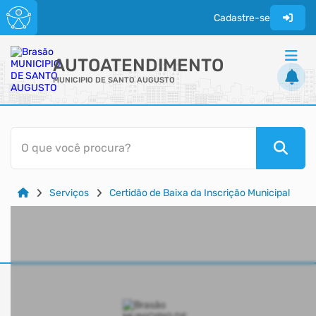
Cadastre-se
AUTOATENDIMENTO
MUNICIPIO DE SANTO AUGUSTO
ACESSO RÁPIDO
O que você procura?
Acessibilidade
Cidadão
Serviços
Certidão de Baixa da Inscrição Municipal
Transparência