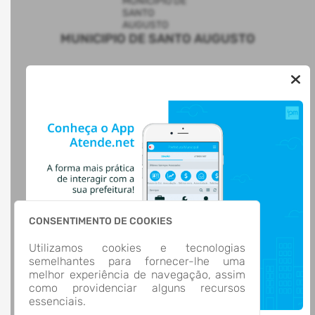
MUNICIPIO DE SANTO AUGUSTO
AUTOATENDIMENTO
ACESSO RÁPIDO
Acesso à Informação
Cidadão
Transparência
LOCALIZAÇÃO
Rua CEL. JULIO PEREIRA DOS SANTOS, Nº 465, CENTRO
Santo Augusto/
CEP: 98.590-000
CONSENTIMENTO DE COOKIES
Abrir no Mapa
Utilizamos cookies e tecnologias
CONTATOS
semelhantes para fornecer-lhe uma
(55) 3781-4361
melhor experiência de navegação, assim
(55) 3781-4361
como providenciar alguns recursos
ti@santoaugusto.rs.gov.br
essenciais.
HORÁRIO DE ATENDIMENTO