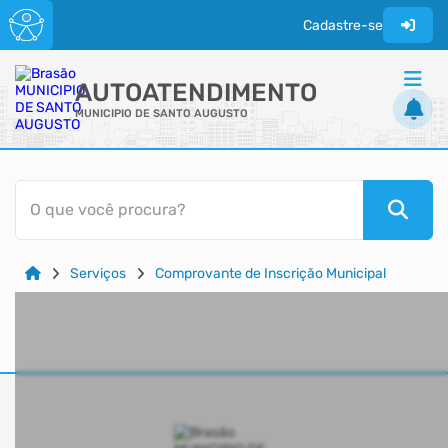
Cadastre-se
AUTOATENDIMENTO
MUNICIPIO DE SANTO AUGUSTO
ACESSO RÁPIDO
O que você procura?
Acessibilidade
Cidadão
Serviços
Comprovante de Inscrição Municipal
Transparência