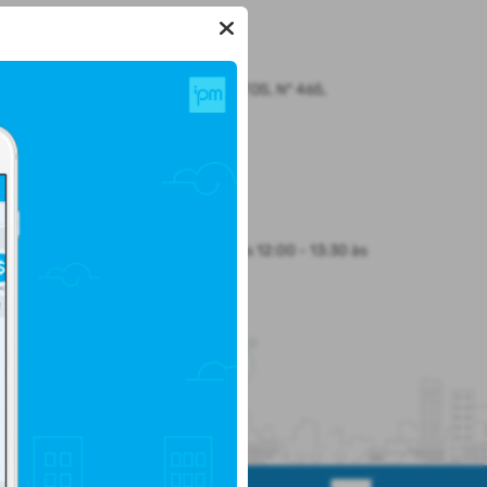
LOCALIZAÇÃO
Rua CEL. JULIO PEREIRA DOS SANTOS, Nº 465,
CENTRO
Santo Augusto/
CEP: 98.590-000
Abrir no Mapa
HORÁRIO DE ATENDIMENTO
Segunda-feira a Sexta-feira
8:30 às 12:00 - 13:30 às
17:00