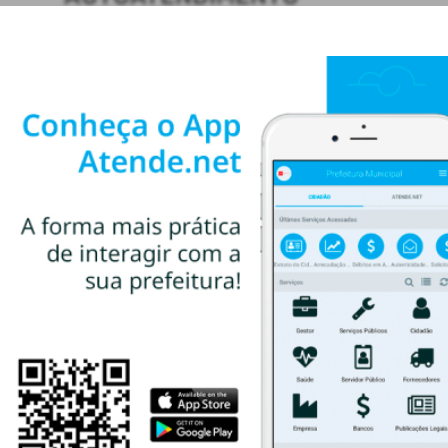
ACESSO RÁPIDO
Acesso à Informação
Cidadão
Transparência
CONTATOS
(55) 3781-4361
(55) 3781-4361
ti@santoaugusto.rs.gov.br