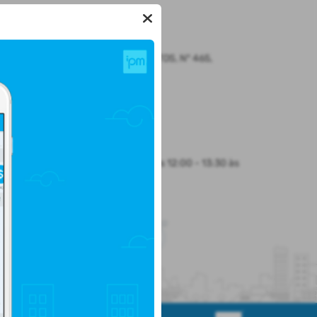
LOCALIZAÇÃO
Rua CEL. JULIO PEREIRA DOS SANTOS, Nº 465,
CENTRO
Santo Augusto/
CEP: 98.590-000
Abrir no Mapa
HORÁRIO DE ATENDIMENTO
Segunda-feira a Sexta-feira
8:30 às 12:00 - 13:30 às
17:00