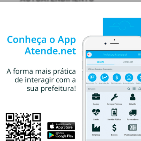
ACESSO RÁPIDO
Acesso à Informação
Cidadão
Transparência
CONTATOS
(55) 3781-4361
(55) 3781-4361
ti@santoaugusto.rs.gov.br