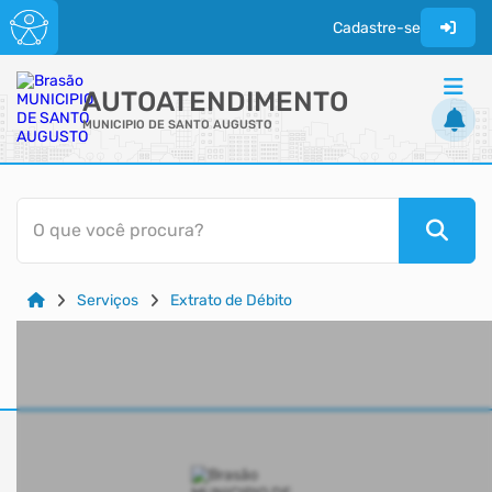
Cadastre-se
AUTOATENDIMENTO
MUNICIPIO DE SANTO AUGUSTO
ACESSO RÁPIDO
O que você procura?
Acessibilidade
Cidadão
Serviços
Extrato de Débito
Transparência