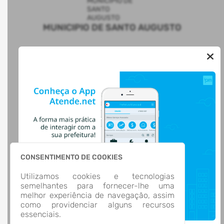
MUNICIPIO DE SANTO AUGUSTO
AUTOATENDIMENTO
ACESSO RÁPIDO
Acesso à Informação
Cidadão
Transparência
LOCALIZAÇÃO
Rua CEL. JULIO PEREIRA DOS SANTOS, Nº 465, CENTRO
Santo Augusto/
CEP: 98.590-000
CONSENTIMENTO DE COOKIES
Abrir no Mapa
Utilizamos cookies e tecnologias
CONTATOS
semelhantes para fornecer-lhe uma
(55) 3781-4361
melhor experiência de navegação, assim
(55) 3781-4361
como providenciar alguns recursos
ti@santoaugusto.rs.gov.br
essenciais.
HORÁRIO DE ATENDIMENTO