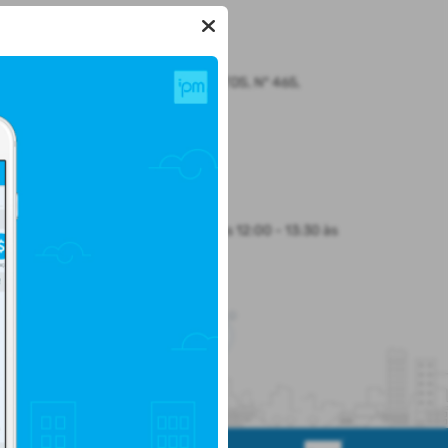
LOCALIZAÇÃO
Rua CEL. JULIO PEREIRA DOS SANTOS, Nº 465,
CENTRO
Santo Augusto/
CEP: 98.590-000
Abrir no Mapa
HORÁRIO DE ATENDIMENTO
Segunda-feira a Sexta-feira
8:30 às 12:00 - 13:30 às
17:00