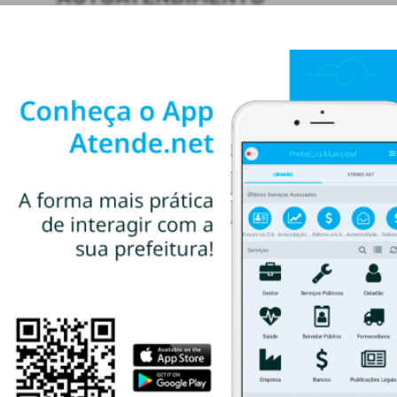
ACESSO RÁPIDO
Acesso à Informação
Cidadão
Transparência
CONTATOS
(55) 3781-4361
(55) 3781-4361
ti@santoaugusto.rs.gov.br