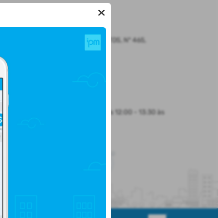
LOCALIZAÇÃO
Rua CEL. JULIO PEREIRA DOS SANTOS, Nº 465,
CENTRO
Santo Augusto/
CEP: 98.590-000
Abrir no Mapa
HORÁRIO DE ATENDIMENTO
Segunda-feira a Sexta-feira
8:30 às 12:00 - 13:30 às
17:00