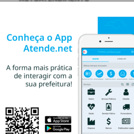
ACESSO RÁPIDO
Acesso à Informação
Cidadão
Transparência
CONTATOS
(55) 3781-4361
(55) 3781-4361
ti@santoaugusto.rs.gov.br