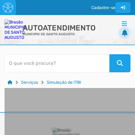
Cadastre-se
AUTOATENDIMENTO
MUNICIPIO DE SANTO AUGUSTO
ACESSO RÁPIDO
O que você procura?
Acessibilidade
Cidadão
Serviços
Simulação de ITBI
Transparência