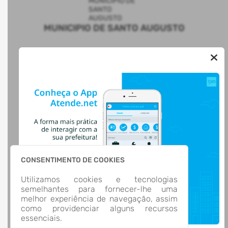
MUNICIPIO DE SANTO AUGUSTO
AUTOATENDIMENTO
ACESSO RÁPIDO
Acesso à Informação
Cidadão
Transparência
LOCALIZAÇÃO
Rua CEL. JULIO PEREIRA DOS SANTOS, Nº 465, CENTRO
Santo Augusto/
CEP: 98.590-000
CONSENTIMENTO DE COOKIES
Abrir no Mapa
Utilizamos cookies e tecnologias
CONTATOS
semelhantes para fornecer-lhe uma
(55) 3781-4361
melhor experiência de navegação, assim
(55) 3781-4361
como providenciar alguns recursos
ti@santoaugusto.rs.gov.br
essenciais.
HORÁRIO DE ATENDIMENTO