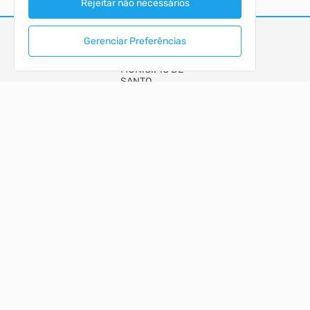
Rejeitar não necessários
Gerenciar Preferências
MUNICIPIO DE SANTO AUGUSTO
PORTAL DA TRANSPARÊNCIA
ACESSO RÁPIDO
Acesso à Informação
Autoatendimento
Cidadão
LOCALIZAÇÃO
Rua CEL. JULIO PEREIRA DOS SANTOS, Nº 465, CENTRO
Santo Augusto/RS
CEP: 98.590-000
Abrir no Mapa