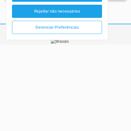
Rejeitar não necessários
Gerenciar Preferências
MUNICIPIO DE SANTO AUGUSTO
PORTAL DA TRANSPARÊNCIA
ACESSO RÁPIDO
Acesso à Informação
Autoatendimento
Cidadão
LOCALIZAÇÃO
Rua CEL. JULIO PEREIRA DOS SANTOS, Nº 465, CENTRO