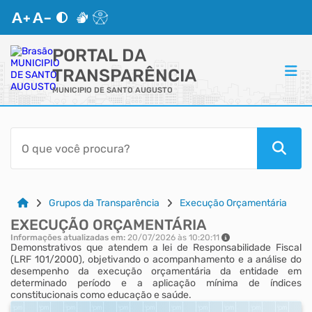
PORTAL DA
TRANSPARÊNCIA
MUNICIPIO DE SANTO AUGUSTO
ACESSO RÁPIDO
Acessibilidade
Cidadão
Grupos da Transparência
Execução Orçamentária
EXECUÇÃO ORÇAMENTÁRIA
Autoatendimento
Informações atualizadas em:
20/07/2026 às 10:20:11
Demonstrativos que atendem a lei de Responsabilidade Fiscal
(LRF 101/2000), objetivando o acompanhamento e a análise do
Mapa do Site
desempenho da execução orçamentária da entidade em
determinado período e a aplicação mínima de índices
constitucionais como educação e saúde.