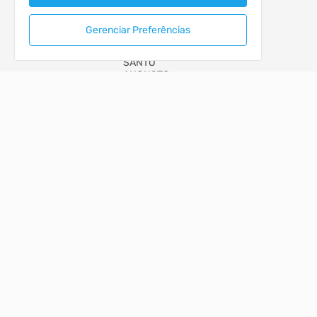
Gerenciar Preferências
MUNICIPIO DE SANTO AUGUSTO
PORTAL DA TRANSPARÊNCIA
ACESSO RÁPIDO
Acesso à Informação
Autoatendimento
Cidadão
LOCALIZAÇÃO
Rua CEL. JULIO PEREIRA DOS SANTOS, Nº 465, CENTRO
Santo Augusto/RS
CEP: 98.590-000
Abrir no Mapa
CONTATOS
(55) 3781-4361