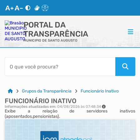
PORTAL DA
TRANSPARÊNCIA
MUNICIPIO DE SANTO AUGUSTO
ACESSO RÁPIDO
Acessibilidade
Cidadão
Grupos da Transparência
Funcionário Inativo
FUNCIONÁRIO INATIVO
Autoatendimento
Informações atualizadas em:
04/08/2026 às 07:48:34
Exibe a relação de servidores inativos
(aposentados,pensionistas).
Mapa do Site