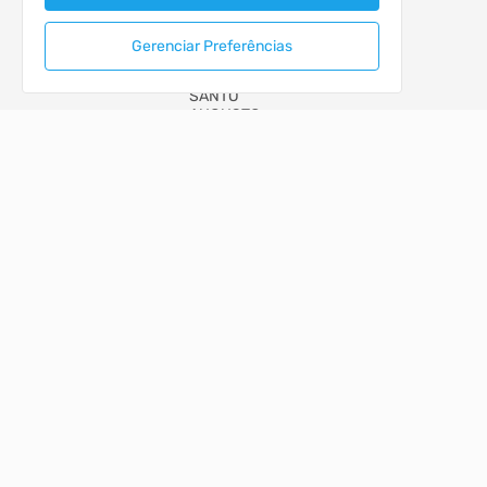
Gerenciar Preferências
MUNICIPIO DE SANTO AUGUSTO
PORTAL DA TRANSPARÊNCIA
ACESSO RÁPIDO
Acesso à Informação
Autoatendimento
Cidadão
LOCALIZAÇÃO
Rua CEL. JULIO PEREIRA DOS SANTOS, Nº 465, CENTRO
Santo Augusto/RS
CEP: 98.590-000
Abrir no Mapa
CONTATOS
(55) 3781-4361