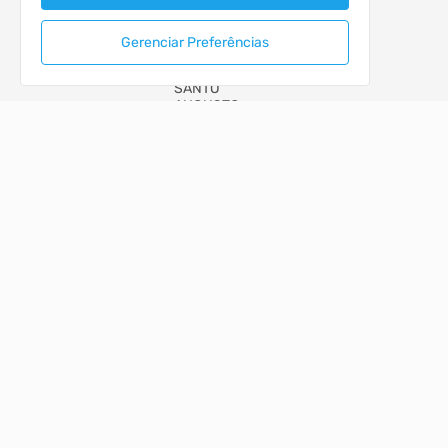
Gerenciar Preferências
MUNICIPIO DE SANTO AUGUSTO
PORTAL DA TRANSPARÊNCIA
ACESSO RÁPIDO
Acesso à Informação
Autoatendimento
Cidadão
LOCALIZAÇÃO
Rua CEL. JULIO PEREIRA DOS SANTOS, Nº 465, CENTRO
Santo Augusto/RS
CEP: 98.590-000
Abrir no Mapa
CONTATOS
(55) 3781-4361