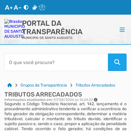
PORTAL DA
TRANSPARÊNCIA
MUNICIPIO DE SANTO AUGUSTO
ACESSO RÁPIDO
Acessibilidade
Cidadão
Grupos da Transparência
Tributos Arrecadados
TRIBUTOS ARRECADADOS
Autoatendimento
Informações atualizadas em:
07/08/2026 às 16:24:22
Segundo o Código Tributário Nacional, art. 142, lançamento é o
procedimento administrativo tendente a verificar a ocorrência do
Mapa do Site
fato gerador da obrigação correspondente, determinar a matéria
tributável, calcular o montante do tributo devido, identificar o
sujeito passivo e, sendo o caso, propor a aplicação da penalidade
cabível. Tendo ocorrido o fato gerador, há condições de se